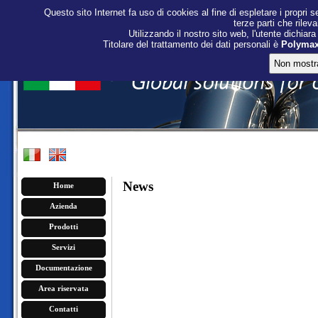
Questo sito Internet fa uso di cookies al fine di espletare i propri s
terze parti che rileva
Utilizzando il nostro sito web, l'utente dichiara
Titolare del trattamento dei dati personali è
Polymaxa
News
Home
Azienda
Prodotti
Servizi
Documentazione
Area riservata
Contatti