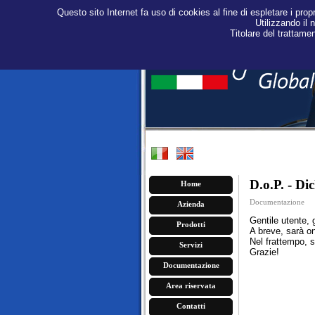
Questo sito Internet fa uso di cookies al fine di espletare i propr
Utilizzando il 
Titolare del trattame
D.o.P. - Di
Home
Documentazione
Azienda
Gentile utente, 
Prodotti
A breve, sarà on
Nel frattempo, sa
Servizi
Grazie!
Documentazione
Area riservata
Contatti