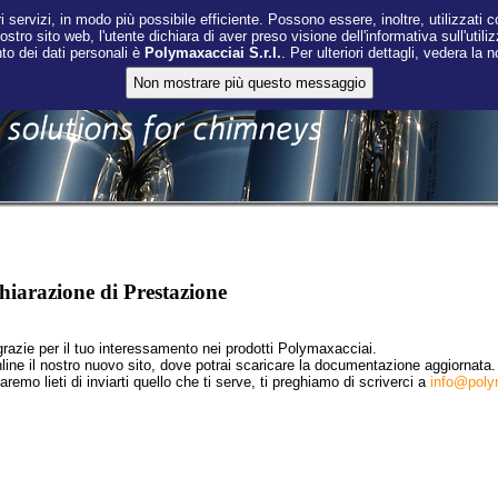
i servizi, in modo più possibile efficiente. Possono essere, inoltre, utilizzati co
nostro sito web, l'utente dichiara di aver preso visione dell'informativa sull'utili
nto dei dati personali è
Polymaxacciai S.r.l.
. Per ulteriori dettagli, vedera la 
chiarazione di Prestazione
grazie per il tuo interessamento nei prodotti Polymaxacciai.
line il nostro nuovo sito, dove potrai scaricare la documentazione aggiornata.
remo lieti di inviarti quello che ti serve, ti preghiamo di scriverci a
info@polym