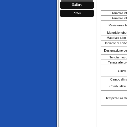
Gallery
News
Diametro in
Diametro in
Resistenza t
Materiale tubo
Materiale tubo
Isolante di coib
Designazione del
Tenuta mecc
Tenuta alle pr
Giunti
Campo d'im
Combustibili 
Temperatura d'e