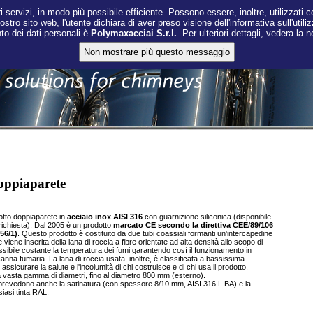
i servizi, in modo più possibile efficiente. Possono essere, inoltre, utilizzati co
nostro sito web, l'utente dichiara di aver preso visione dell'informativa sull'utili
nto dei dati personali è
Polymaxacciai S.r.l.
. Per ulteriori dettagli, vedera la 
oppiaparete
tto doppiaparete in
acciaio inox AISI 316
con guarnizione siliconica (disponibile
ichiesta). Dal 2005 è un prodotto
marcato CE secondo la direttiva CEE/89/106
56/1)
. Questo prodotto è costituito da due tubi coassiali formanti un'intercapedine
e viene inserita della lana di roccia a fibre orientate ad alta densità allo scopo di
ssibile costante la temperatura dei fumi garantendo così il funzionamento in
anna fumaria. La lana di roccia usata, inoltre, è classificata a bassissima
assicurare la salute e l'incolumità di chi costruisce e di chi usa il prodotto.
na vasta gamma di diametri, fino al diametro 800 mm (esterno).
e prevedono anche la satinatura (con spessore 8/10 mm, AISI 316 L BA) e la
siasi tinta RAL.