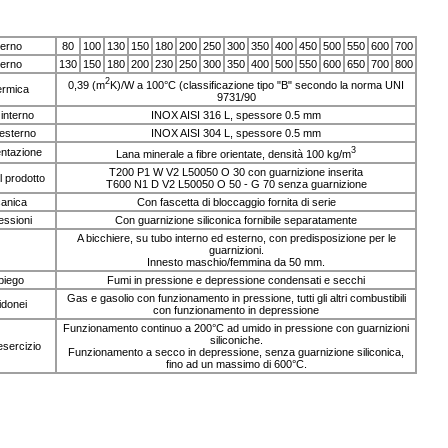
terno
80
100
130
150
180
200
250
300
350
400
450
500
550
600
700
terno
130
150
180
200
230
250
300
350
400
500
550
600
650
700
800
2
0,39 (m
K)/W a 100°C (classificazione tipo "B" secondo la norma UNI
ermica
9731/90
 interno
INOX AISI 316 L, spessore 0.5 mm
 esterno
INOX AISI 304 L, spessore 0.5 mm
3
entazione
Lana minerale a fibre orientate, densità 100 kg/m
T200 P1 W V2 L50050 O 30 con guarnizione inserita
 prodotto
T600 N1 D V2 L50050 O 50 - G 70 senza guarnizione
anica
Con fascetta di bloccaggio fornita di serie
essioni
Con guarnizione siliconica fornibile separatamente
A bicchiere, su tubo interno ed esterno, con predisposizione per le
guarnizioni.
Innesto maschio/femmina da 50 mm.
piego
Fumi in pressione e depressione condensati e secchi
Gas e gasolio con funzionamento in pressione, tutti gli altri combustibili
idonei
con funzionamento in depressione
Funzionamento continuo a 200°C ad umido in pressione con guarnizioni
siliconiche.
sercizio
Funzionamento a secco in depressione, senza guarnizione siliconica,
fino ad un massimo di 600°C.