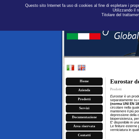
Questo sito Internet fa uso di cookies al fine di espletare i propr
Utilizzando il 
Titolare del trattame
Eurostar d
Home
Prodotti
Azienda
Eurostar
è un prodo
Prodotti
separatamente su r
(norma UNI EN 18
circolare nella qual
Servizi
mantenere il più po
depressione della c
Documentazione
biopersistenza, per 
E' disponibile in u
Area riservata
Le finiture estern
verniciatura in qual
Contatti