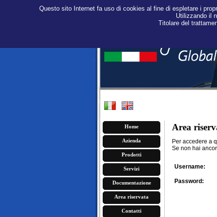
Questo sito Internet fa uso di cookies al fine di espletare i propr
Utilizzando il 
Titolare del trattame
Area riserv
Home
Azienda
Per accedere a q
Se non hai ancor
Prodotti
Username:
Servizi
Password:
Documentazione
Area riservata
Contatti