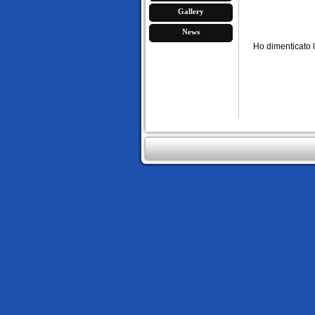
Gallery
News
Ho dimenticato 