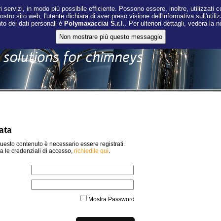
i servizi, in modo più possibile efficiente. Possono essere, inoltre, utilizzati co
nostro sito web, l'utente dichiara di aver preso visione dell'informativa sull'utili
nto dei dati personali è
Polymaxacciai S.r.l.
. Per ulteriori dettagli, vedera la 
ata
uesto contenuto è necessario essere registrati.
a le credenziali di accesso,
richiedile qui
.
Mostra Password